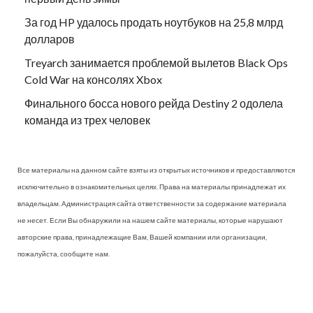
За год HP удалось продать ноутбуков на 25,8 млрд
долларов
Treyarch занимается проблемой вылетов Black Ops
Cold War на консолях Xbox
Финального босса нового рейда Destiny 2 одолела
команда из трех человек
Все материалы на данном сайте взяты из открытых источников и предоставляются
исключительно в ознакомительных целях. Права на материалы принадлежат их
владельцам. Администрация сайта ответственности за содержание материала
не несет. Если Вы обнаружили на нашем сайте материалы, которые нарушают
авторские права, принадлежащие Вам, Вашей компании или организации,
пожалуйста, сообщите нам.