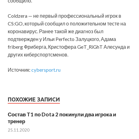
сообщило.
Coldzera — не первый профессиональный игрок в
CS:GO, который сообщил о положительном тесте на
коронавирус. Ранее такой же диагноз был
подтвержден у Ильи Perfecto Залуцкого, Адама
friberg Фриберга, Кристофера GeT_RiGhT Алесунда и
других киберспортсменов.
Источник:
cybersport.ru
ПОХОЖИЕ ЗАПИСИ
Состав T1 по Dota 2 покинули два игрока и
тренер
25.11.2020