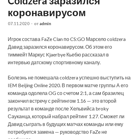
Coldzera заразился
коронавирусом
07.11.2020
-
от
admin
Игрок состава FaZe Clan по CS:GO Марсело coldzera
Давид заразился коронавирусом. Об этом его
тиммейт Маркус Kjaerbye Кьебю рассказал в
интервью датскому спортивному каналу.
Болезнь не помешала coldzera успешно выступить на
IEM Beijing Online 2020. В первом матче группы А его
команда одолела OG
со счетом 2:1, а сам бразилец
закончил встречу с рейтингом 1.16 — это второй
результат в команде после Хельвийса broky
Сауканца, который набрал рейтинг 1.27. Сможет ли
Давид сыграть в будущих матчах команды или ему
потребуется замена — руководство FaZe не