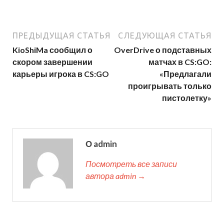
ПРЕДЫДУЩАЯ СТАТЬЯ
СЛЕДУЮЩАЯ СТАТЬЯ
KioShiMa сообщил о
OverDrive о подставных
скором завершении
матчах в CS:GO:
карьеры игрока в CS:GO
«Предлагали
проигрывать только
пистолетку»
О admin
Посмотреть все записи
автора admin →