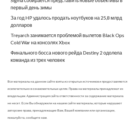
Sigma собирается представить новые объективы в
первый день зимы
За год HP удалось продать ноутбуков на 25,8 млрд
долларов
Treyarch занимается проблемой вылетов Black Ops
Cold War на консолях Xbox
Финального босса нового рейда Destiny 2 одолела
команда из трех человек
Все материалы на данном сайте взяты из открытых источников и предоставляются
исключительно в ознакомительных целях. Права на материалы принадлежат их
владельцам. Администрация сайта ответственности за содержание материала
не несет. Если Вы обнаружили на нашем сайте материалы, которые нарушают
авторские права, принадлежащие Вам, Вашей компании или организации,
пожалуйста, сообщите нам.