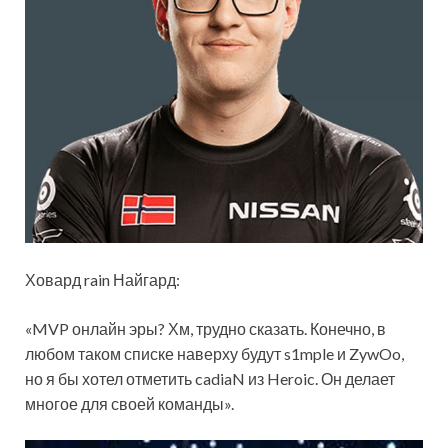
Ховард rain Найгард:
«MVP онлайн эры? Хм, трудно сказать. Конечно, в
любом таком списке наверху будут s1mple и ZywOo,
но я бы хотел отметить cadiaN из Heroic. Он делает
многое для своей команды».