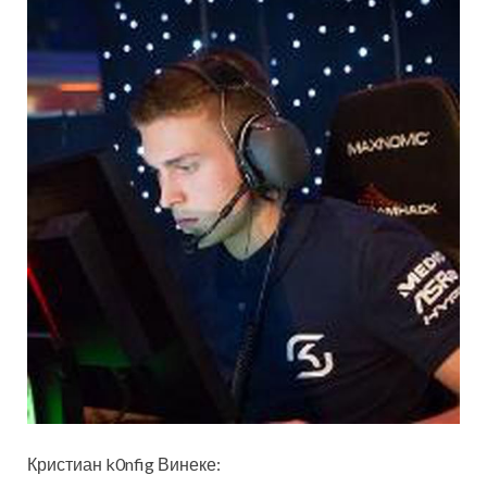
Кристиан k0nfig Винеке: