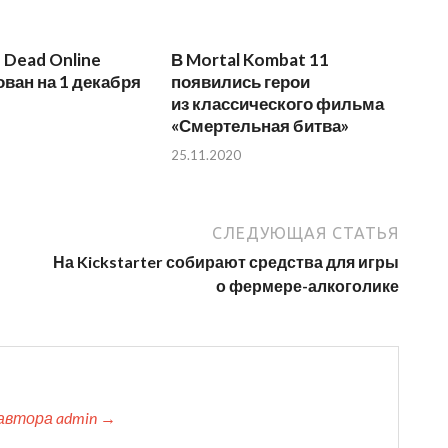
 Dead Online
В Mortal Kombat 11
ван на 1 декабря
появились герои
из классического фильма
«Смертельная битва»
25.11.2020
СЛЕДУЮЩАЯ СТАТЬЯ
На Kickstarter собирают средства для игры
о фермере-алкоголике
автора admin →