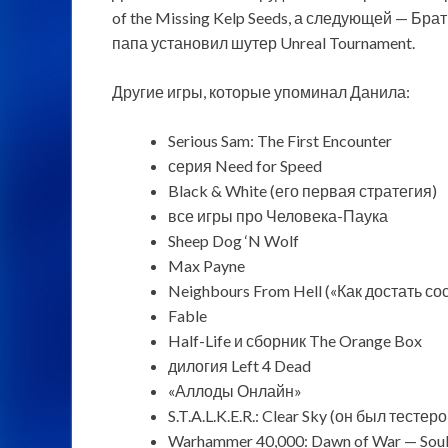
of the Missing Kelp Seeds, а следующей — Бр
папа установил шутер Unreal Tournament.
Другие игры, которые упоминал Данила:
Serious Sam: The First Encounter
серия Need for Speed
Black & White (его первая стратегия)
все игры про Человека-Паука
Sheep Dog ‘N Wolf
Max Payne
Neighbours From Hell («Как достать со
Fable
Half-Life и сборник The Orange Box
дилогия Left 4 Dead
«Аллоды Онлайн»
S.T.A.L.K.E.R.: Clear Sky (он был тестер
Warhammer 40,000: Dawn of War — Sou