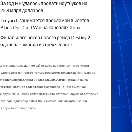
За год HP удалось продать ноутбуков на
25,8 млрд долларов
Treyarch занимается проблемой вылетов
Black Ops Cold War на консолях Xbox
Финального босса нового рейда Destiny 2
одолела команда из трех человек
се материалы на данном сайте взяты из открытых источников и
редоставляются исключительно в ознакомительных целях. Права на
атериалы принадлежат их владельцам. Администрация сайта
тветственности за содержание материала не несет. Если Вы
бнаружили на нашем сайте материалы, которые нарушают авторские
рава, принадлежащие Вам, Вашей компании или организации,
ожалуйста, сообщите нам.