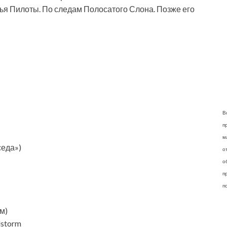
атья Пилоты. По следам Полосатого Слона. Позже его
В
п
м
седа»)
о
о
п
п
ом)
lstorm