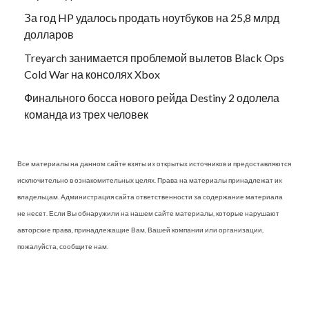
За год HP удалось продать ноутбуков на 25,8 млрд
долларов
Treyarch занимается проблемой вылетов Black Ops
Cold War на консолях Xbox
Финального босса нового рейда Destiny 2 одолела
команда из трех человек
Все материалы на данном сайте взяты из открытых источников и предоставляются
исключительно в ознакомительных целях. Права на материалы принадлежат их
владельцам. Администрация сайта ответственности за содержание материала
не несет. Если Вы обнаружили на нашем сайте материалы, которые нарушают
авторские права, принадлежащие Вам, Вашей компании или организации,
пожалуйста, сообщите нам.