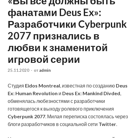
«Вы все должны быть
фанатами Deus Ex»:
Разработчики Cyberpunk
2077 признались в
любви к знаменитой
игровой серии
25.11.2020
-
от
admin
Студия
Eidos Montreal
, известная по созданию
Deus
Ex: Human Revolution
и
Deus Ex: Mankind Divded
,
обменялась любезностями с разработчики
готовящегося к выходу ролевого приключения
Cyberpunk 2077
. Милая переписка состоялась через
блоги разработчиков в социальной сети
Twitter
.