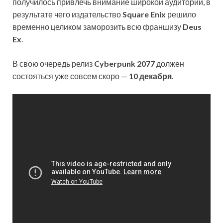
получилось привлечь внимание широкой аудитории, в
результате чего издательство
Square Enix
решило
временно целиком заморозить всю франшизу
Deus
Ex
.
В свою очередь релиз
Cyberpunk 2077
должен
состояться уже совсем скоро —
10 декабря
.