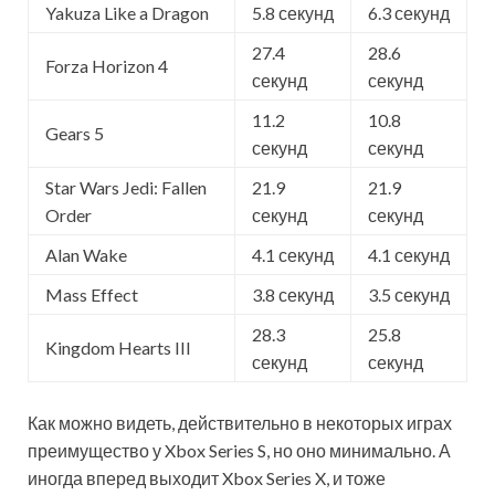
Yakuza Like a Dragon
5.8 секунд
6.3 секунд
27.4
28.6
Forza Horizon 4
секунд
секунд
11.2
10.8
Gears 5
секунд
секунд
Star Wars Jedi: Fallen
21.9
21.9
Order
секунд
секунд
Alan Wake
4.1 секунд
4.1 секунд
Mass Effect
3.8 секунд
3.5 секунд
28.3
25.8
Kingdom Hearts III
секунд
секунд
Как можно видеть, действительно в некоторых играх
преимущество у Xbox Series S, но оно минимально. А
иногда вперед выходит Xbox Series X, и тоже