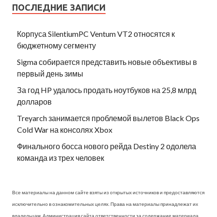
ПОСЛЕДНИЕ ЗАПИСИ
Корпуса SilentiumPC Ventum VT2 относятся к
бюджетному сегменту
Sigma собирается представить новые объективы в
первый день зимы
За год HP удалось продать ноутбуков на 25,8 млрд
долларов
Treyarch занимается проблемой вылетов Black Ops
Cold War на консолях Xbox
Финального босса нового рейда Destiny 2 одолела
команда из трех человек
Все материалы на данном сайте взяты из открытых источников и предоставляются
исключительно в ознакомительных целях. Права на материалы принадлежат их
владельцам. Администрация сайта ответственности за содержание материала