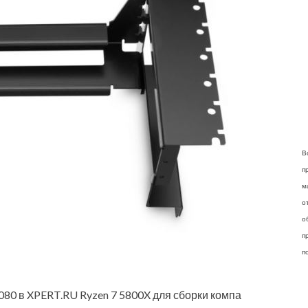
В
п
м
о
о
п
п
80 в XPERT.RU Ryzen 7 5800X для сборки компа