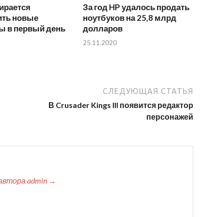
ирается
За год HP удалось продать
ить новые
ноутбуков на 25,8 млрд
ы в первый день
долларов
25.11.2020
СЛЕДУЮЩАЯ СТАТЬЯ
В Crusader Kings III появится редактор
персонажей
автора admin →