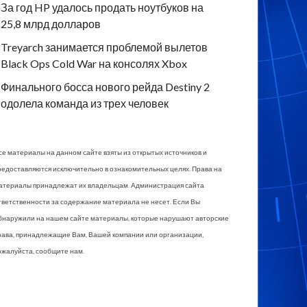
За год HP удалось продать ноутбуков на
25,8 млрд долларов
Treyarch занимается проблемой вылетов
Black Ops Cold War на консолях Xbox
Финального босса нового рейда Destiny 2
одолела команда из трех человек
се материалы на данном сайте взяты из открытых источников и
редоставляются исключительно в ознакомительных целях. Права на
атериалы принадлежат их владельцам. Администрация сайта
тветственности за содержание материала не несет. Если Вы
бнаружили на нашем сайте материалы, которые нарушают авторские
рава, принадлежащие Вам, Вашей компании или организации,
ожалуйста, сообщите нам.