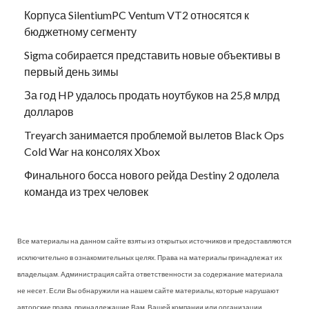
Корпуса SilentiumPC Ventum VT2 относятся к
бюджетному сегменту
Sigma собирается представить новые объективы в
первый день зимы
За год HP удалось продать ноутбуков на 25,8 млрд
долларов
Treyarch занимается проблемой вылетов Black Ops
Cold War на консолях Xbox
Финального босса нового рейда Destiny 2 одолела
команда из трех человек
Все материалы на данном сайте взяты из открытых источников и предоставляются
исключительно в ознакомительных целях. Права на материалы принадлежат их
владельцам. Администрация сайта ответственности за содержание материала
не несет. Если Вы обнаружили на нашем сайте материалы, которые нарушают
авторские права, принадлежащие Вам, Вашей компании или организации,