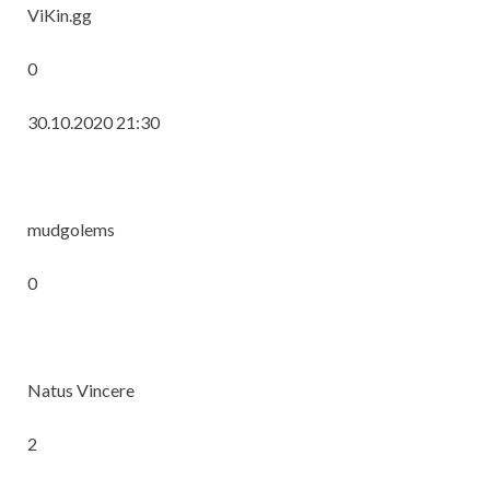
ViKin.gg
0
30.10.2020 21:30
mudgolems
0
Natus Vincere
2