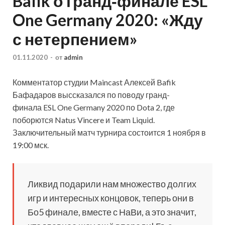
Bafik о гранд‑финале ESL
One Germany 2020: «Жду
с нетерпением»
01.11.2020
-
от
admin
Комментатор студии Maincast Алексей Bafik
Бафадаров выссказался по поводу гранд-
финала ESL One Germany 2020 по Dota 2, где
поборются Natus Vincere и Team Liquid.
Заключительный матч турнира состоится 1 ноября в
19:00 мск.
Ликвид подарили нам множество долгих
игр и интересных концовок,
теперь они в
Бо5 финале, вместе с НаВи, а это значит,