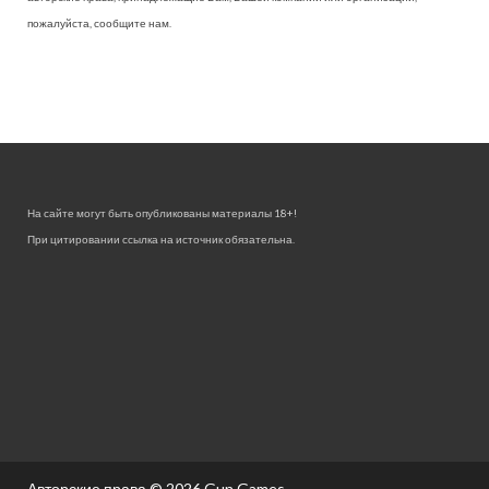
пожалуйста, сообщите нам.
На сайте могут быть опубликованы материалы 18+!
При цитировании ссылка на источник обязательна.
Авторские права © 2026
Gun Games.
.