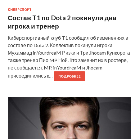
КИБЕРСПОРТ
Состав T1 по Dota 2 покинули два
игрока и тренер
Киберспортивный клуб T1 сообщил об изменениях в
составе по Dota 2. Коллектив покинули игроки
Мухаммад inYourdreaM Ризки и Три Jhocam Кункоро, а
также тренер Пио MP Ной. Кто заменит их в ростере,
не сообщается. MP, inYourdreaM и Jhocam
присоединились к…
ПОДРОБНЕЕ