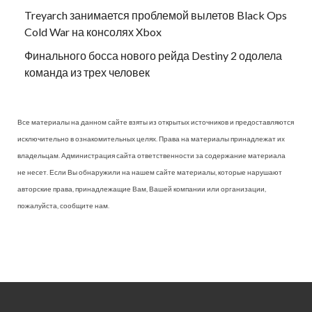
Treyarch занимается проблемой вылетов Black Ops
Cold War на консолях Xbox
Финального босса нового рейда Destiny 2 одолела
команда из трех человек
Все материалы на данном сайте взяты из открытых источников и предоставляются
исключительно в ознакомительных целях. Права на материалы принадлежат их
владельцам. Администрация сайта ответственности за содержание материала
не несет. Если Вы обнаружили на нашем сайте материалы, которые нарушают
авторские права, принадлежащие Вам, Вашей компании или организации,
пожалуйста, сообщите нам.