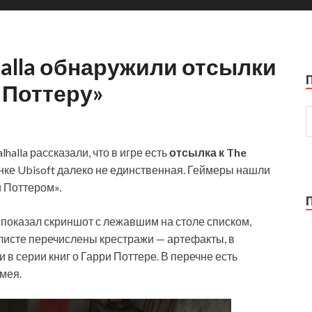
lhalla обнаружили отсылки
 Поттеру»
lhalla рассказали, что в игре есть
отсылка к The
инке Ubisoft далеко не единственная. Геймеры нашли
и Поттером».
d показал
скриншот с лежавшим на столе списком,
 листе перечислены крестражи — артефакты, в
в серии книг о Гарри Поттере. В перечне есть
змея.