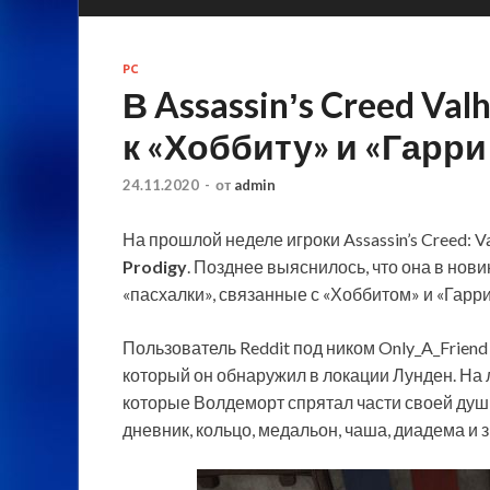
PC
В Assassinʼs Creed Va
к «Хоббиту» и «Гарри
24.11.2020
-
от
admin
На прошлой неделе игроки Assassin’s Creed: Va
Prodigy
. Позднее выяснилось, что она в нов
«пасхалки», связанные с «Хоббитом» и «Гарр
Пользователь Reddit под ником Only_A_Frien
который он обнаружил в локации Лунден. На
которые Волдеморт спрятал части своей души 
дневник, кольцо, медальон, чаша, диадема и 