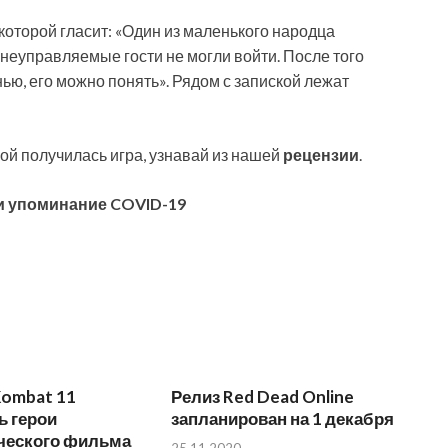
 которой гласит: «Один из маленького народца
неуправляемые гости не могли войти. После того
ью, его можно понять». Рядом с запиской лежат
акой получилась игра, узнавай из нашей
рецензии
.
или упоминание COVID-19
Kombat 11
Релиз Red Dead Online
ь герои
запланирован на 1 декабря
ического фильма
25.11.2020