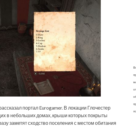
В
п
м
о
о
п
рассказал портал Eurogamer. В локации Глочестер
п
их в небольших домах, крыши которых покрыты
азу заметят сходство поселения с местом обитания