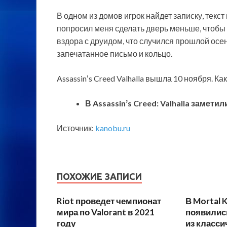
В одном из домов игрок найдет записку, текст
попросил меня сделать дверь меньше, чтобы 
вздора с друидом, что случился прошлой осен
запечатанное письмо и кольцо.
Assassinʼs Creed Valhalla вышла 10 ноября. К
В Assassinʼs Creed: Valhalla замет
Источник:
kanobu.ru
ПОХОЖИЕ ЗАПИСИ
Riot проведет чемпионат
В Mortal 
мира по Valorant в 2021
появилис
году
из класс