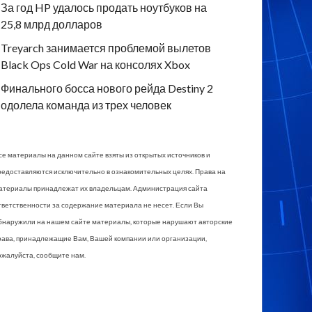
За год HP удалось продать ноутбуков на
25,8 млрд долларов
Treyarch занимается проблемой вылетов
Black Ops Cold War на консолях Xbox
Финального босса нового рейда Destiny 2
одолела команда из трех человек
се материалы на данном сайте взяты из открытых источников и
редоставляются исключительно в ознакомительных целях. Права на
атериалы принадлежат их владельцам. Администрация сайта
тветственности за содержание материала не несет. Если Вы
бнаружили на нашем сайте материалы, которые нарушают авторские
рава, принадлежащие Вам, Вашей компании или организации,
ожалуйста, сообщите нам.