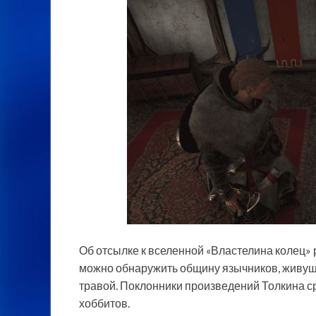
Об отсылке к вселенной «Властелина колец» 
можно обнаружить общину язычников, живущ
травой. Поклонники произведений Толкина ср
хоббитов.