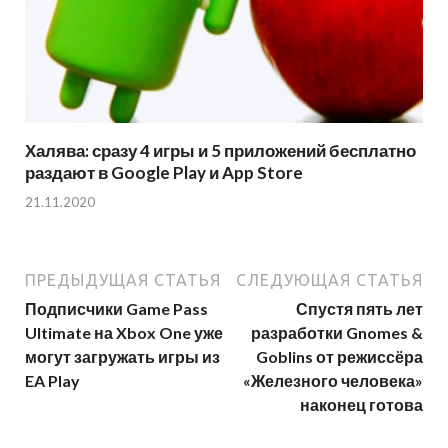
Халява: сразу 4 игры и 5 приложений бесплатно
раздают в Google Play и App Store
21.11.2020
ПРЕДЫДУЩАЯ СТАТЬЯ
СЛЕДУЮЩАЯ СТАТЬЯ
Подписчики Game Pass
Спустя пять лет
Ultimate на Xbox One уже
разработки Gnomes &
могут загружать игры из
Goblins от режиссёра
EA Play
«Железного человека»
наконец готова