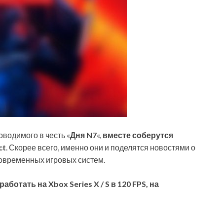
оводимого в честь «
Дня N7
«,
вместе соберутся
ct
. Скорее всего, именно они и поделятся новостями о
современных игровых систем.
аботать на Xbox Series X / S в 120 FPS, на