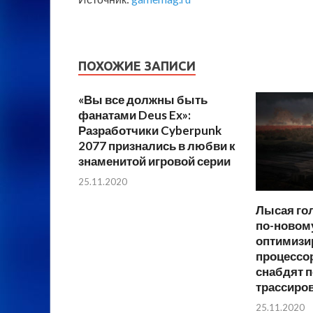
ПОХОЖИЕ ЗАПИСИ
«Вы все должны быть
фанатами Deus Ex»:
Разработчики Cyberpunk
2077 признались в любви к
знаменитой игровой серии
25.11.2020
Лысая гол
по-новому
оптимизи
процессор
снабдят 
трассиро
25.11.2020