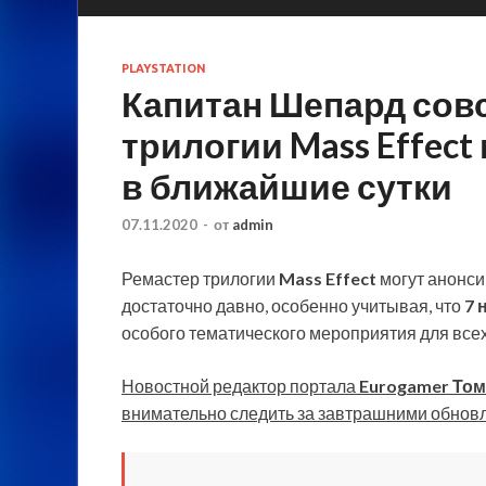
PLAYSTATION
Капитан Шепард сов
трилогии Mass Effect
в ближайшие сутки
07.11.2020
-
от
admin
Ремастер трилогии
Mass Effect
могут анонсир
достаточно давно, особенно учитывая, что
7 
особого тематического мероприятия для вс
Новостной редактор портала
Eurogamer То
внимательно следить за завтрашними обнов