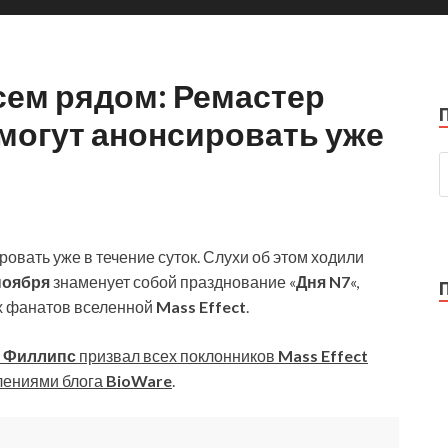
сем рядом: Ремастер
 могут анонсировать уже
овать уже в течение суток. Слухи об этом ходили
ноября
знаменует собой празднование «
Дня N7
«,
ех фанатов вселенной
Mass Effect
.
м Филлипс
призвал всех поклонников
Mass Effect
лениями блога
BioWare
.