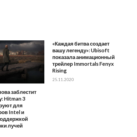
«Каждая битва создает
вашу легенду»: Ubisoft
показала анимационный
трейлер Immortals Fenyx
Rising
25.11.2020
ова заблестит
: Hitman 3
руют для
ов Intel и
поддержкой
вки лучей