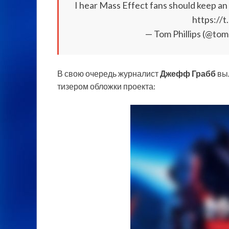
I hear Mass Effect fans should keep 
https:/
— Tom Phillips (@to
В свою очередь журналист
Джефф Грабб
выл
тизером обложки проекта: