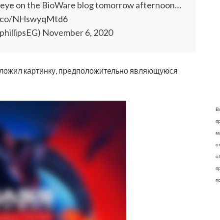
an eye on the BioWare blog tomorrow afternoon…
/t.co/NHswyqMtd6
mphillipsEG) November 6, 2020
ожил картинку, предположительно являющуюся
В
п
м
о
о
п
п