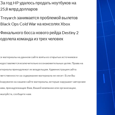
За год HP удалось продать ноутбуков на
25,8 млрд долларов
Treyarch занимается проблемой вылетов
Black Ops Cold War на консолях Xbox
Финального босса нового рейда Destiny 2
одолела команда из трех человек
се материалы на данном сайте взяты из открытых источников и
редоставляются исключительно в ознакомительных целях. Права на
атериалы принадлежат их владельцам. Администрация сайта
тветственности за содержание материала не несет. Если Вы
бнаружили на нашем сайте материалы, которые нарушают авторские
рава, принадлежащие Вам, Вашей компании или организации,
ожалуйста, сообщите нам.