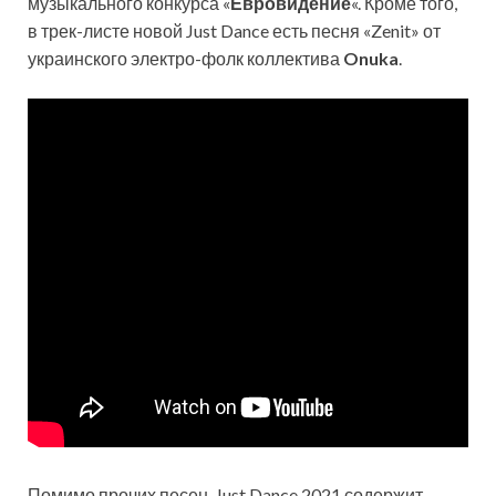
музыкального конкурса «
Евровидение
«. Кроме того,
в трек-листе новой Just Dance есть песня «Zenit» от
украинского электро-фолк коллектива
Onuka
.
Помимо прочих песен, Just Dance 2021 содержит