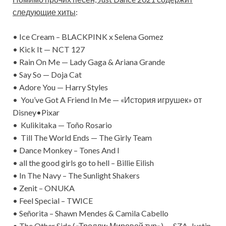
следующие хиты
:
• Ice Cream – BLACKPINK x Selena Gomez
• Kick It — NCT 127
• Rain On Me — Lady Gaga & Ariana Grande
• Say So — Doja Cat
• Adore You — Harry Styles
• You’ve Got A Friend In Me — «История игрушек» от
Disney•Pixar
• Kulikitaka — Toño Rosario
• Till The World Ends — The Girly Team
• Dance Monkey – Tones And I
• all the good girls go to hell – Billie Eilish
• In The Navy – The Sunlight Shakers
• Zenit – ONUKA
• Feel Special – TWICE
• Señorita – Shawn Mendes & Camila Cabello
• The Other Side («Тролли: Мировой тур») — SZA, Justin