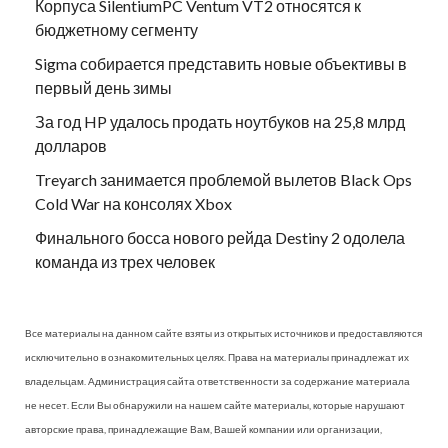
Корпуса SilentiumPC Ventum VT2 относятся к
бюджетному сегменту
Sigma собирается представить новые объективы в
первый день зимы
За год HP удалось продать ноутбуков на 25,8 млрд
долларов
Treyarch занимается проблемой вылетов Black Ops
Cold War на консолях Xbox
Финального босса нового рейда Destiny 2 одолела
команда из трех человек
Все материалы на данном сайте взяты из открытых источников и предоставляются
исключительно в ознакомительных целях. Права на материалы принадлежат их
владельцам. Администрация сайта ответственности за содержание материала
не несет. Если Вы обнаружили на нашем сайте материалы, которые нарушают
авторские права, принадлежащие Вам, Вашей компании или организации,