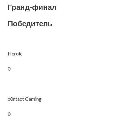
Гранд-финал
Победитель
Heroic
0
c0ntact Gaming
0