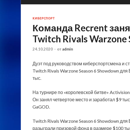
КИБЕРСПОРТ
Команда Recrent заня
Twitch Rivals Warzone
24.10.2020
-
от
admin
Дуэт под руководством киберспортсмена и с
Twitch Rivals Warzone Season 6 Showdown для
тыс.
На турнире по «королевской битве» Activisio
Он занял
четвертое место и заработал $9 ты
GaGOD.
Twitch Rivals Warzone Season 6 Showdown дл
разыграли призовой фонд в размере $100 тыс