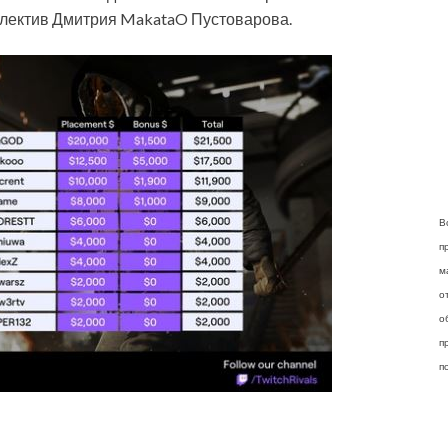
коллектив Дмитрия MakataO Пустоварова.
В
п
м
о
о
п
п