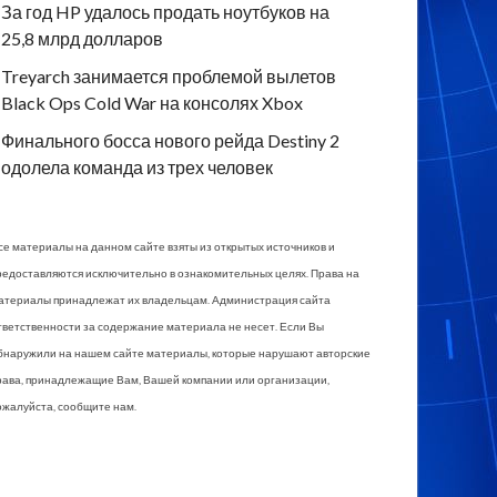
За год HP удалось продать ноутбуков на
25,8 млрд долларов
Treyarch занимается проблемой вылетов
Black Ops Cold War на консолях Xbox
Финального босса нового рейда Destiny 2
одолела команда из трех человек
се материалы на данном сайте взяты из открытых источников и
редоставляются исключительно в ознакомительных целях. Права на
атериалы принадлежат их владельцам. Администрация сайта
тветственности за содержание материала не несет. Если Вы
бнаружили на нашем сайте материалы, которые нарушают авторские
рава, принадлежащие Вам, Вашей компании или организации,
ожалуйста, сообщите нам.