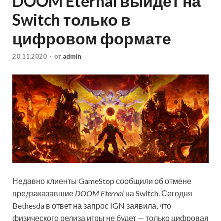
DOOM Eternal выйдет на
Switch только в
цифровом формате
20.11.2020
-
от
admin
Недавно клиенты GameStop сообщили об отмене
предзаказавшие
DOOM Eternal
на Switch. Сегодня
Bethesda в ответ на запрос IGN заявила, что
физического релиза игры не будет — только цифров
ая