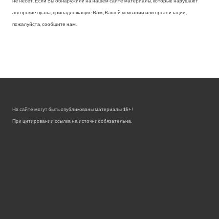
не несет. Если Вы обнаружили на нашем сайте материалы, которые нарушают
авторские права, принадлежащие Вам, Вашей компании или организации,
пожалуйста, сообщите нам.
На сайте могут быть опубликованы материалы 18+!
При цитировании ссылка на источник обязательна.