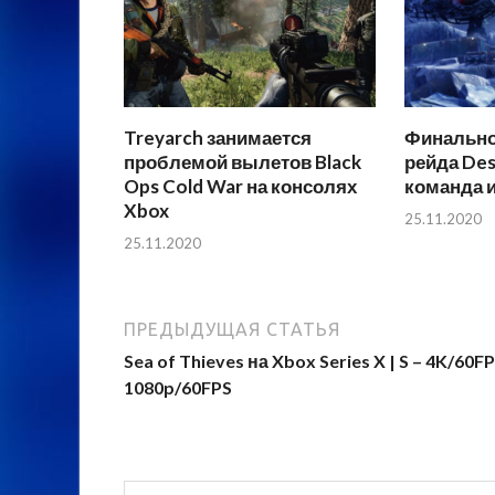
Treyarch занимается
Финально
проблемой вылетов Black
рейда Des
Ops Cold War на консолях
команда и
Xbox
25.11.2020
25.11.2020
ПРЕДЫДУЩАЯ СТАТЬЯ
Sea of Thieves на Xbox Series X | S – 4K/60FP
1080p/60FPS