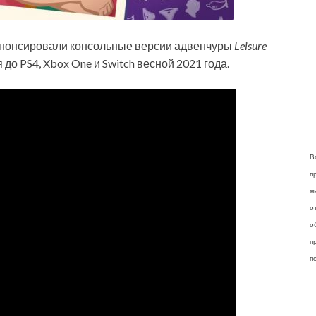
s анонсировали консольные версии адвенчуры
Leisure
я до PS4, Xbox One и Switch весной 2021 года.
В
п
м
о
о
п
п