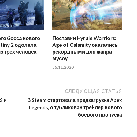
го босса нового
Поставки Hyrule Warriors:
tiny 2 одолела
Age of Calamity оказались
з трех человек
рекордными для жанра
мусоу
25.11.2020
СЛЕДУЮЩАЯ СТАТЬЯ
S и
В Steam стартовала предзагрузка Apex
Legends, опубликован трейлер нового
боевого пропуска