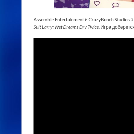
Assemble Entertainment и CrazyBunch Studio
Suit Larry: Wet Dreams Dry Twice
. Игра доберетс