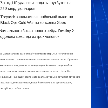
За год HP удалось продать ноутбуков на
25,8 млрд долларов
Treyarch занимается проблемой вылетов
Black Ops Cold War на консолях Xbox
Финального босса нового рейда Destiny 2
одолела команда из трех человек
се материалы на данном сайте взяты из открытых источников и
редоставляются исключительно в ознакомительных целях. Права на
атериалы принадлежат их владельцам. Администрация сайта
тветственности за содержание материала не несет. Если Вы
бнаружили на нашем сайте материалы, которые нарушают авторские
рава, принадлежащие Вам, Вашей компании или организации,
ожалуйста, сообщите нам.