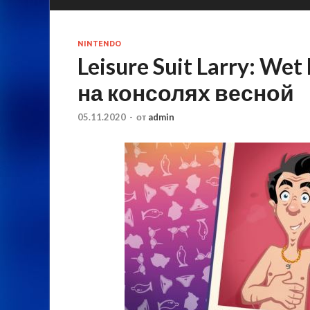
NINTENDO
Leisure Suit Larry: W
на консолях весной
05.11.2020
-
от
admin