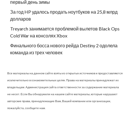
первый день зимы
За год HP удалось продать ноутбуков на 25,8 млрд
долларов
Treyarch занимается проблемой вылетов Black Ops
Cold War на консолях Xbox
Финального босса нового рейда Destiny 2 одолела
команда из трех человек
Все материалы на данном сайте взяты из открытых источников и предоставляются
исключительно в ознакомительных целях. Права на материалы принадлежат их
владельцам. Администрация сайта ответственности за содержание материала
не несет. Если Вы обнаружили на нашем сайте материалы, которые нарушают
авторские права, принадлежащие Вам, Вашей компании или организации,
пожалуйста, сообщите нам.