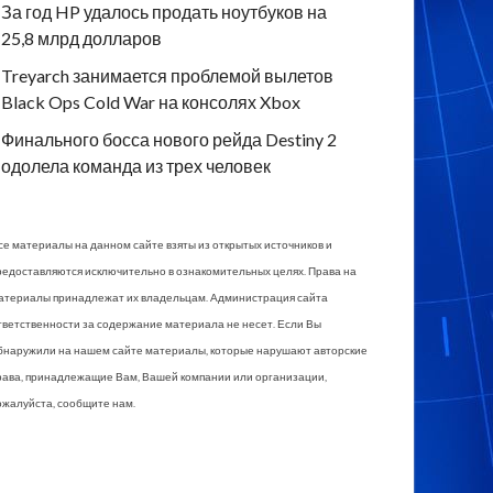
За год HP удалось продать ноутбуков на
25,8 млрд долларов
Treyarch занимается проблемой вылетов
Black Ops Cold War на консолях Xbox
Финального босса нового рейда Destiny 2
одолела команда из трех человек
се материалы на данном сайте взяты из открытых источников и
редоставляются исключительно в ознакомительных целях. Права на
атериалы принадлежат их владельцам. Администрация сайта
тветственности за содержание материала не несет. Если Вы
бнаружили на нашем сайте материалы, которые нарушают авторские
рава, принадлежащие Вам, Вашей компании или организации,
ожалуйста, сообщите нам.