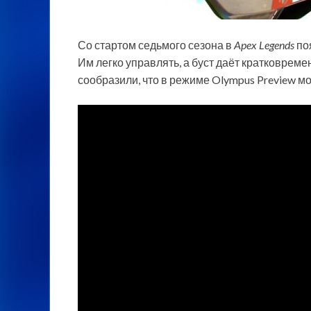
Со стартом седьмого сезона в
Apex Legends
по
Им легко управлять, а буст даёт кратковрем
сообразили, что в режиме Olympus Preview м