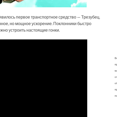
явилось первое транспортное средство — Трезубец.
енное, но мощное ускорение. Поклонники быстро
ожно устроить настоящие гонки.
В
п
м
о
о
п
п