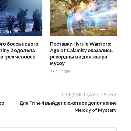
го босса нового
Поставки Hyrule Warriors:
tiny 2 одолела
Age of Calamity оказались
з трех человек
рекордными для жанра
мусоу
25.11.2020
СЛЕДУЮЩАЯ СТАТЬЯ
ро
Для Trine 4 выйдет сюжетное дополнение
Melody of Mystery