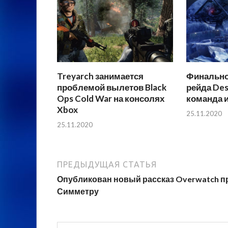
Treyarch занимается
Финально
проблемой вылетов Black
рейда Des
Ops Cold War на консолях
команда и
Xbox
25.11.2020
25.11.2020
ПРЕДЫДУЩАЯ СТАТЬЯ
Опубликован новый рассказ Overwatch п
Симметру