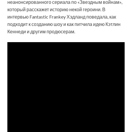
неанонсированного сериала по «Звездным войнам»,
который расскажет историю некой героини. В
интервью Fantastic Frankey Хэдланд поведала, как
подходит к созданию шоу и как питчила идею Кэтлин
Кеннеди и другим продюсерам.