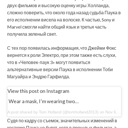
двух фильмов и высокую оценку игры Холланда,
сложно поверить, что около года назад
судьба Паука в
его исполнении висела на волоске. К частью, Sony и
Marvel смогли найти общий язык и третья часть
получила зеленый свет.
С тех пор появилась информация, что Джейми Фокс
вернется к роли Электро, при этом также есть слухи,
что в «Человек-паук 3» могут появиться
альтернативные версии Паука в исполнении Тоби
Магуайра и Эндрю Гарфилда.
View this post on Instagram
Wear a mask, I’m wearing two…
A post shared by Tom Holland (@tomholland2013) on Nov 6, 2020 at 10:56am PST
Судя по кадру со съемок, значительных изменений в
костюме Паука не будет, хотя в прошлых фильмах, а