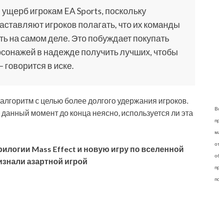
 ущерб игрокам EA Sports, поскольку
ставляют игроков полагать, что их команды
ь на самом деле. Это побуждает покупать
сонажей в надежде получить лучших, чтобы
 говорится в иске.
 алгоритм с целью более долгого удержания игроков.
В
 данный момент до конца неясно, используется ли эта
п
м
о
илогии Mass Effect и новую игру по вселенной
о
изнали азартной игрой
п
п