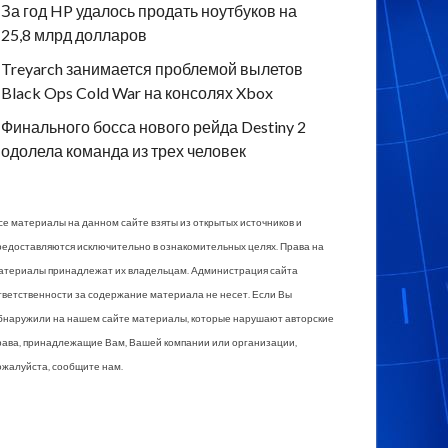
За год HP удалось продать ноутбуков на
25,8 млрд долларов
Treyarch занимается проблемой вылетов
Black Ops Cold War на консолях Xbox
Финального босса нового рейда Destiny 2
одолела команда из трех человек
се материалы на данном сайте взяты из открытых источников и
редоставляются исключительно в ознакомительных целях. Права на
атериалы принадлежат их владельцам. Администрация сайта
тветственности за содержание материала не несет. Если Вы
бнаружили на нашем сайте материалы, которые нарушают авторские
рава, принадлежащие Вам, Вашей компании или организации,
ожалуйста, сообщите нам.