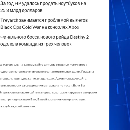
За год HP удалось продать ноутбуков на
25,8 млрд долларов
Treyarch занимается проблемой вылетов
Black Ops Cold War на консолях Xbox
Финального босса нового рейда Destiny 2
одолела команда из трех человек
се материалы на данном сайте взяты из открытых источников и
редоставляются исключительно в ознакомительных целях. Права на
атериалы принадлежат их владельцам. Администрация сайта
тветственности за содержание материала не несет. Если Вы
бнаружили на нашем сайте материалы, которые нарушают авторские
рава, принадлежащие Вам, Вашей компании или организации,
ожалуйста, сообщите нам.