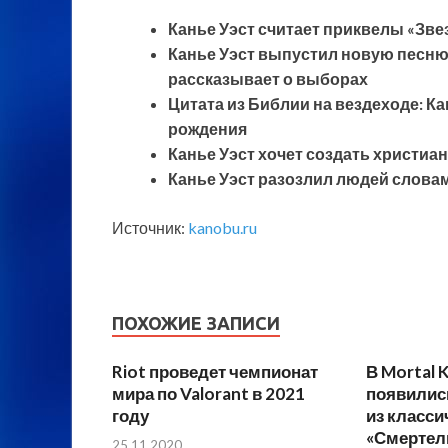
Канье Уэст считает приквелы «Зве
Канье Уэст выпустил новую песню.
рассказывает о выборах
Цитата из Библии на вездеходе: К
рождения
Канье Уэст хочет создать христиан
Канье Уэст разозлил людей слова
Источник:
kanobu.ru
ПОХОЖИЕ ЗАПИСИ
Riot проведет чемпионат
В Mortal 
мира по Valorant в 2021
появилис
году
из класс
«Смертел
25.11.2020