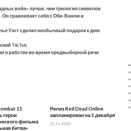
здных войн» лучше, чем трилогия сиквелов
 Он сравнивает себя с Оби-Ваном и
анье Уэст сделал необычный подарок к дню
ский TikTok
ми о рабстве во время предвыборной речи
В
п
м
о
о
п
п
Kombat 11
Релиз Red Dead Online
ь герои
запланирован на 1 декабря
ического фильма
25.11.2020
ьная битва»