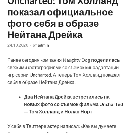
Uncharted: Том Холланд
показал официальное
фото себя в образе
Нейтана Дрейка
24.10.2020
-
от
admin
Ранее сегодня компания Naughty Dog
поделилась
свежими фотографиями со съемок киноадаптации
игр серии Uncharted. А теперь Том Холланд показал
себя в образе Нейтана Дрейка.
Два Нейтана Дрейка встретились на
новых фото со съемок фильма Uncharted
— Том Холланд и Нолан Норт
У себя
в Твиттере актер написал: «Как вы думаете,