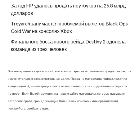
За год HP удалось продать ноутбуков на 25,8 млрд
долларов
Treyarch занимается проблемой вылетов Black Ops
Cold War на консолях Xbox
Финального босса нового рейда Destiny 2 одолела
команда из трех человек
Все материалы на данном сайте взяты из открытых источников и предоставляются
исключительно в ознакомительных целях. Права на материалы принадлежат их
владельцам. Администрация сайта ответственности за содержание материала
не несет. Если Вы обнаружили на нашем сайте материалы, которые нарушают
авторские права, принадлежащие Вам, Вашей компании или организации,
пожалуйста, сообщите нам.