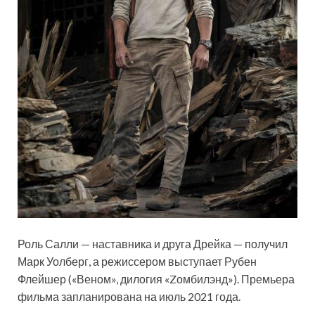
Роль Салли — наставника и друга Дрейка — получил
Марк Уолберг, а режиссером выступает Рубен
Флейшер («Веном», дилогия «Zомбилэнд»). Премьера
фильма запланирована на июль 2021 года.