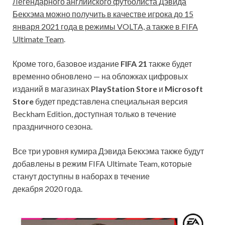
Легендарного английского футболиста Дэвида
Бекхэма можно получить в качестве игрока до 15
января 2021 года в режимы VOLTA, а также в FIFA
Ultimate Team
.
Кроме того, базовое издание
FIFA 21
также будет
временно обновлено — на обложках цифровых
изданий в магазинах
PlayStation Store
и
Microsoft
Store
будет представлена специальная версия
Beckham Edition, доступная только в течение
праздничного сезона.
Все три уровня кумира Дэвида Бекхэма также будут
добавлены в режим FIFA Ultimate Team, которые
станут доступны в наборах в течение
декабря 2020 года.