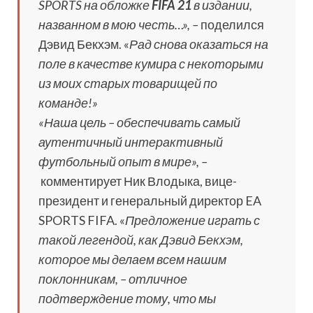
SPORTS на обложке
FIFA 21
в издании,
названном в мою честь…», –
поделился
Дэвид Бекхэм. «
Рад снова оказаться на
поле в качестве кумира с некоторыми
из моих старых товарищей по
команде!»
«Наша цель – обеспечивать самый
аутентичный интерактивный
футбольный опыт в мире», –
комментирует Ник Влодыка, вице-
президент и генеральный директор EA
SPORTS FIFA. «
Предложение играть с
такой легендой, как Дэвид Бекхэм,
которое мы делаем всем нашим
поклонникам, – отличное
подтверждение тому, что мы