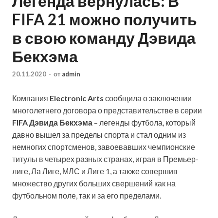
Легенда вернулась: В
FIFA 21 можно получить
в свою команду Дэвида
Бекхэма
20.11.2020
-
от
admin
Компания
Electronic Arts
сообщила о заключении
многолетнего договора о представительстве в серии
FIFA Дэвида Бекхэма
– легенды футбола, который
давно вышел за пределы спорта и стал одним из
немногих спортсменов, завоевавших чемпионские
титулы в четырех разных странах, играя в Премьер-
лиге, Ла Лиге, МЛС и Лиге 1, а также совершив
множество других больших свершений как на
футбольном поле, так и за его пределами.