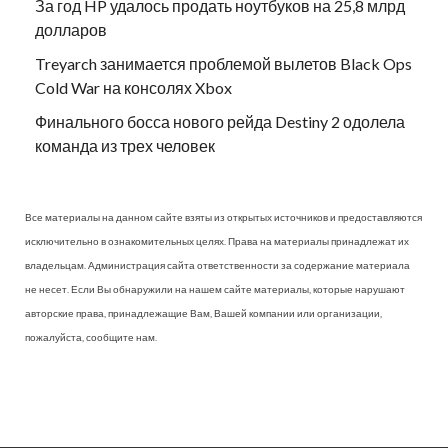
За год HP удалось продать ноутбуков на 25,8 млрд
долларов
Treyarch занимается проблемой вылетов Black Ops
Cold War на консолях Xbox
Финального босса нового рейда Destiny 2 одолела
команда из трех человек
Все материалы на данном сайте взяты из открытых источников и предоставляются
исключительно в ознакомительных целях. Права на материалы принадлежат их
владельцам. Администрация сайта ответственности за содержание материала
не несет. Если Вы обнаружили на нашем сайте материалы, которые нарушают
авторские права, принадлежащие Вам, Вашей компании или организации,
пожалуйста, сообщите нам.