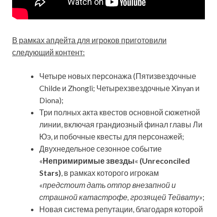
В рамках апдейта для игроков приготовили
следующий контент:
Четыре новых персонажа (Пятизвездочные
Childe и Zhongli; Четырехзвездочные Xinyan и
Diona);
Три полных акта квестов основной сюжетной
линии, включая грандиозный финал главы Ли
Юэ, и побочные квесты для персонажей;
Двухнедельное сезонное событие
«
Непримиримые звезды
«
(Unreconciled
Stars)
, в рамках которого игрокам
«предстоит дать отпор внезапной и
страшной катастрофе, грозящей Тейвату»
;
Новая система репутации, благодаря которой