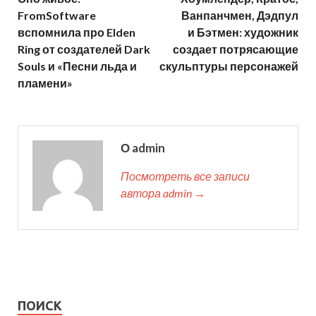
FromSoftware
Ванпанчмен, Дэдпул
вспомнила про Elden
и Бэтмен: художник
Ring от создателей Dark
создает потрясающие
Souls и «Песни льда и
скульптуры персонажей
пламени»
О admin
Посмотреть все записи
автора admin →
ПОИСК