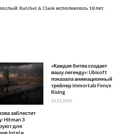
ослый: Ratchet & Clank исполнилось 18 лет
.
«Каждая битва создает
вашу легенду»: Ubisoft
показала анимационный
трейлер Immortals Fenyx
Rising
25.11.2020
ова заблестит
: Hitman 3
руют для
ов Intel и