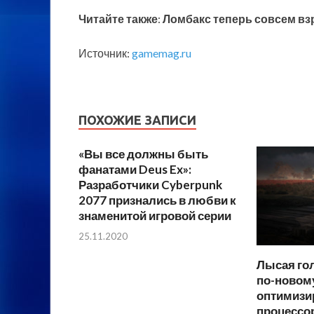
Читайте также
:
Ломбакс теперь совсем взр
Источник:
gamemag.ru
ПОХОЖИЕ ЗАПИСИ
«Вы все должны быть
фанатами Deus Ex»:
Разработчики Cyberpunk
2077 признались в любви к
знаменитой игровой серии
25.11.2020
Лысая гол
по-новому
оптимизи
процессор