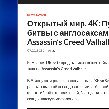
PLAYSTATION
Открытый мир, 4K: П
битвы с англосакса
Assassin’s Creed Valhal
07.11.2020
-
от
admin
Компания
Ubisoft
представила свежее геймп
экшена
Assassin’s Creed Valhalla
.
В 9-минутном ролике, записанном на
Xbox Se
рассказывает об исследовании мира, боевой с
фэнтезийной составляющей, благодаря которо
скандинавскую мифологию.