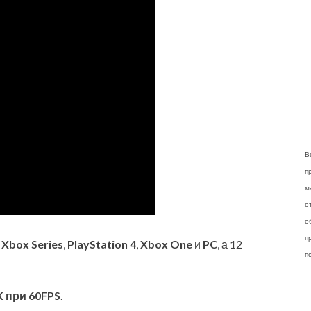
В
п
м
о
о
п
а
Xbox Series
,
PlayStation 4
,
Xbox One
и
PC
, а 12
п
K при 60FPS
.