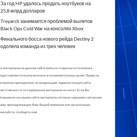
За год HP удалось продать ноутбуков на
25,8 млрд долларов
Treyarch занимается проблемой вылетов
Black Ops Cold War на консолях Xbox
Финального босса нового рейда Destiny 2
одолела команда из трех человек
се материалы на данном сайте взяты из открытых источников и
редоставляются исключительно в ознакомительных целях. Права на
атериалы принадлежат их владельцам. Администрация сайта
тветственности за содержание материала не несет. Если Вы
бнаружили на нашем сайте материалы, которые нарушают авторские
рава, принадлежащие Вам, Вашей компании или организации,
ожалуйста, сообщите нам.