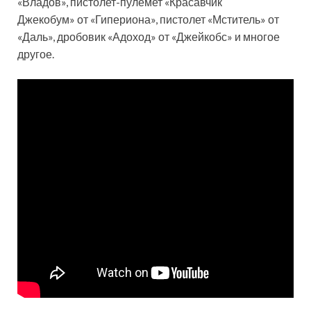
«Владов», пистолет-пулемет «Красавчик
Джекобум» от «Гипериона», пистолет «Мститель» от
«Даль», дробовик «Адоход» от «Джейкобс» и многое
другое.