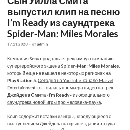
Сын Уилла Смита
выпустил клип на песню
I’m Ready из саундтрека
Spider-Man: Miles Morales
17.11.2020
-
от
admin
Компания Sony продолжает рекламную кампанию
супергеройского экшена
Spider-Man: Miles Morales
,
который еще не вышел в некоторых регионах на
PlayStation 5
.
Сегодня на YouTube-канале Marvel
Entertainment состоялась премьера видео на трек
Джейдена Смита
«
I’m Ready»
из официального
саундтрека новой игры про Человека-паука
.
Клип содержит вставки из игры, чередующиеся с
выступлением Джейдена на крыше здания, откуда