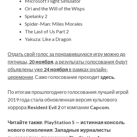
Microsoft Flight Simulator
Ori and the Will of the Wisps
Spelunky 2
Spider-Man: Miles Morales
The Last of Us Part 2
Yakuza: Like a Dragon
Отдать свой голос за понравившуюся игру можно до
пятницы,
20 ноября
, а результаты голосования будут
объявлены уже
24 ноября
в рамках онлайн-
церемонии
. Само голосование проходит
здесь
.
По итогам прошлогоднего голосования лучшей игрой
2019 года стала обновленная версия культового
хоррора
Resident Evil 2
от компании
Capcom
.
Читайте также
:
PlayStation 5 — истинная консоль
нового поколения: Западные журналисты