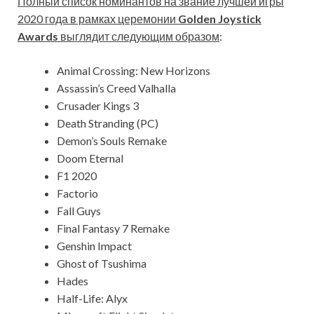
Полный список номинантов на звание лучшей игры
2020 года в рамках церемонии
Golden Joystick
Awards
выглядит следующим образом
:
Animal Crossing: New Horizons
Assassin’s Creed Valhalla
Crusader Kings 3
Death Stranding (PC)
Demon’s Souls Remake
Doom Eternal
F1 2020
Factorio
Fall Guys
Final Fantasy 7 Remake
Genshin Impact
Ghost of Tsushima
Hades
Half-Life: Alyx