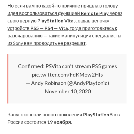
Но если вам по какой-то причине пришла в голову
идея воспользоваться функцией
Remote Play
через
свою верную
PlayStation Vita
, создав цепочку
устройств
PS5 — PS4 — Vita
, тогда приготовьтесь к
разочарованию — такие манипуляции специалисты
из Sony вам проводить не разрешат
.
Confirmed: PSVita can’t stream PS5 games
pic.twitter.com/FdKMow2HIs
— Andy Robinson (@AndyPlaytonic)
November 10, 2020
Запуск консоли нового поколения
PlayStation 5
в в
России состоится
19 ноября
.