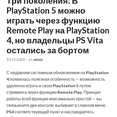
Три поколения: В
PlayStation 5 можно
играть через функцию
Remote Play на PlayStation
4, но владельцы PS Vita
остались за бортом
10.11.2020
-
от
admin
С недавним системным обновлением на
PlayStation
4
появилась полезная особенность — возможность
удаленно играть в свою
PlayStation 5
путем
стриминга через функцию
Remote Play
. Принцип
работы всей функции максимально простой — вы
связываете две консоли, выбирает в главном меню
PS4
соответствующий пункт и наслаждаетесь