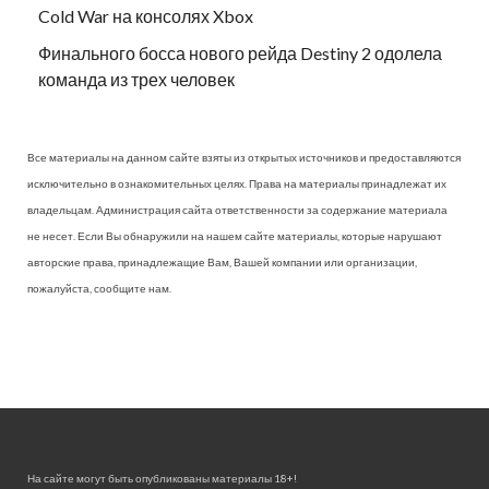
Cold War на консолях Xbox
Финального босса нового рейда Destiny 2 одолела
команда из трех человек
Все материалы на данном сайте взяты из открытых источников и предоставляются
исключительно в ознакомительных целях. Права на материалы принадлежат их
владельцам. Администрация сайта ответственности за содержание материала
не несет. Если Вы обнаружили на нашем сайте материалы, которые нарушают
авторские права, принадлежащие Вам, Вашей компании или организации,
пожалуйста, сообщите нам.
На сайте могут быть опубликованы материалы 18+!