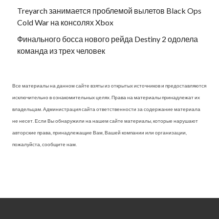
Treyarch занимается проблемой вылетов Black Ops
Cold War на консолях Xbox
Финального босса нового рейда Destiny 2 одолела
команда из трех человек
Все материалы на данном сайте взяты из открытых источников и предоставляются
исключительно в ознакомительных целях. Права на материалы принадлежат их
владельцам. Администрация сайта ответственности за содержание материала
не несет. Если Вы обнаружили на нашем сайте материалы, которые нарушают
авторские права, принадлежащие Вам, Вашей компании или организации,
пожалуйста, сообщите нам.