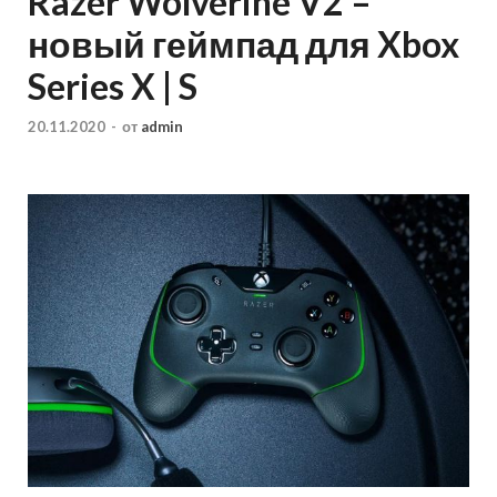
Razer Wolverine V2 –
новый геймпад для Xbox
Series X | S
20.11.2020
-
от
admin