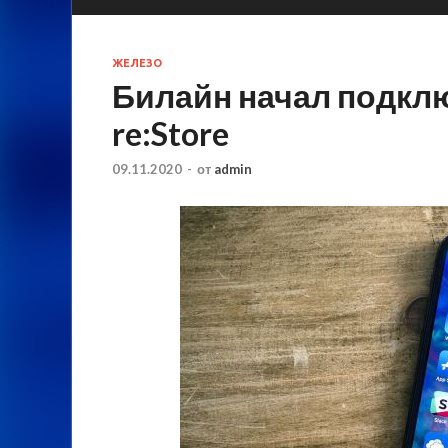
ЖЕЛЕЗО
Билайн начал подклю
re:Store
09.11.2020
-
от
admin