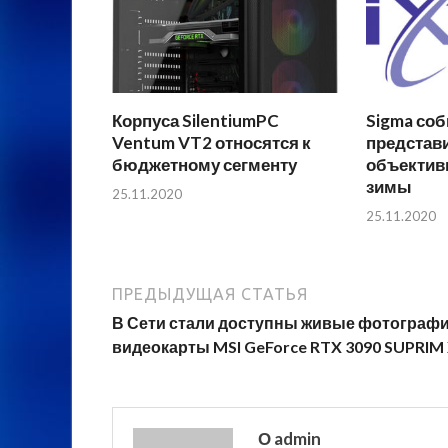
Корпуса SilentiumPC
Sigma соб
Ventum VT2 относятся к
представ
бюджетному сегменту
объектив
зимы
25.11.2020
25.11.2020
ПРЕДЫДУЩАЯ СТАТЬЯ
В Сети стали доступны живые фотограф
видеокарты MSI GeForce RTX 3090 SUPRIM
О admin