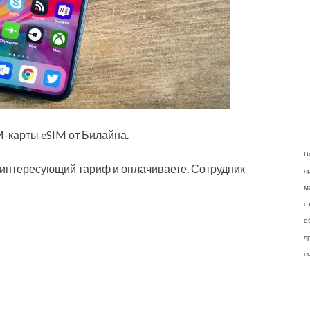
M-карты eSIM от Билайна.
В
 интересующий тариф и оплачиваете. Сотрудник
п
м
о
о
п
п