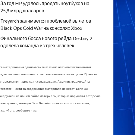
За год HP удалось продать ноутбуков на
25,8 млрд долларов
Treyarch занимается проблемой вылетов
Black Ops Cold War на консолях Xbox
Финального босса нового рейда Destiny 2
одолела команда из трех человек
се материалы на данном сайте взяты из открытых источников и
редоставляются исключительно в ознакомительных целях. Права на
атериалы принадлежат их владельцам. Администрация сайта
тветственности за содержание материала не несет. Если Вы
бнаружили на нашем сайте материалы, которые нарушают авторские
рава, принадлежащие Вам, Вашей компании или организации,
ожалуйста, сообщите нам.