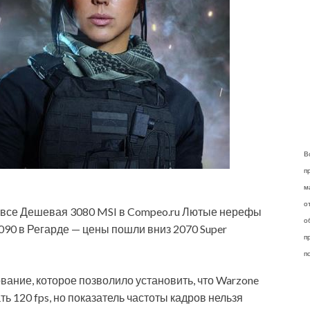
В
п
м
о
ел все Дешевая 3080 MSI в Compeo.ru Лютые нерефы
о
90 в Регарде — цены пошли вниз 2070 Super
п
п
вание, которое позволило установить, что Warzone
ь 120 fps, но показатель частоты кадров нельзя