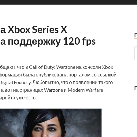
на Xbox Series X
 поддержку 120 fps
ают, что в Call of Duty: Warzone на консоли Xbox
информация была опубликована порталом со ссылкой
gital Foundry. Любопытно, что о появлении такого
 а вот на страницах Warzone и Modern Warfare
мрейта уже есть.