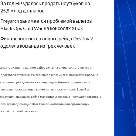
За год HP удалось продать ноутбуков на
25,8 млрд долларов
Treyarch занимается проблемой вылетов
Black Ops Cold War на консолях Xbox
Финального босса нового рейда Destiny 2
одолела команда из трех человек
се материалы на данном сайте взяты из открытых источников и
редоставляются исключительно в ознакомительных целях. Права на
атериалы принадлежат их владельцам. Администрация сайта
тветственности за содержание материала не несет. Если Вы
бнаружили на нашем сайте материалы, которые нарушают авторские
рава, принадлежащие Вам, Вашей компании или организации,
ожалуйста, сообщите нам.