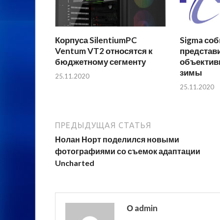
Корпуса SilentiumPC
Sigma соб
Ventum VT2 относятся к
представ
бюджетному сегменту
объектив
зимы
25.11.2020
25.11.2020
ПРЕДЫДУЩАЯ СТАТЬЯ
Нолан Норт поделился новыми
фотографиями со съемок адаптации
Uncharted
О admin