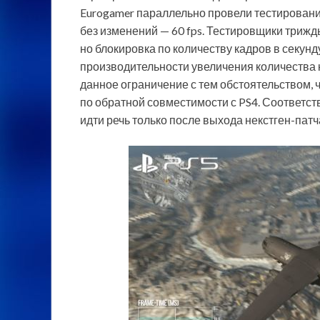
Eurogamer параллельно провели тестирование 
без изменений — 60 fps. Тестировщики триж
но блокировка по количеству кадров в секунд
производительности увеличения количества к
данное ограничение с тем обстоятельством, что
по обратной совместимости с PS4. Соответст
идти речь только после выхода некстген-патч