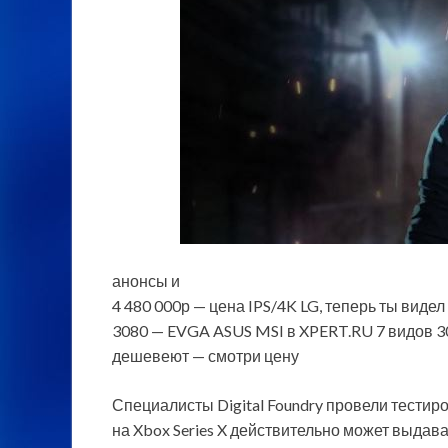
анонсы и
4 480 000р — цена IPS/4K LG, теперь ты вид
3080 — EVGA ASUS MSI в XPERT.RU 7 видов 30
дешевеют — смотри цену
Специалисты Digital Foundry провели тестиро
на Xbox Series X действительно может выдават