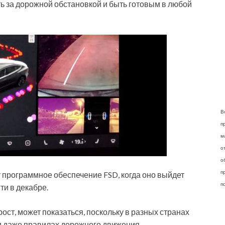
ь за дорожной обстановкой и быть готовым в любой
В
п
м
о
о
п
 программное обеспечение FSD, когда оно выйдет
п
ти в декабре.
ост, может показаться, поскольку в разных странах
 и даже правилах дорожного движения.