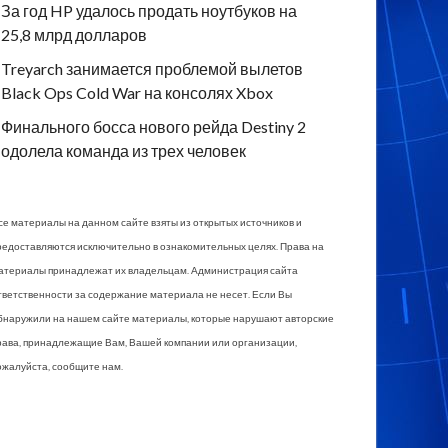
За год HP удалось продать ноутбуков на
25,8 млрд долларов
Treyarch занимается проблемой вылетов
Black Ops Cold War на консолях Xbox
Финального босса нового рейда Destiny 2
одолела команда из трех человек
се материалы на данном сайте взяты из открытых источников и
редоставляются исключительно в ознакомительных целях. Права на
атериалы принадлежат их владельцам. Администрация сайта
тветственности за содержание материала не несет. Если Вы
бнаружили на нашем сайте материалы, которые нарушают авторские
рава, принадлежащие Вам, Вашей компании или организации,
ожалуйста, сообщите нам.