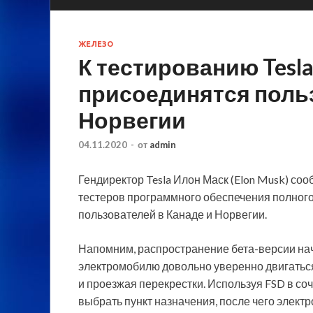
ЖЕЛЕЗО
К тестированию Tesla 
присоединятся польз
Норвегии
04.11.2020
-
от
admin
Гендиректор Tesla Илон Маск (Elon Musk) со
тестеров программного обеспечения полного ав
пользователей в Канаде и Норвегии.
Напомним, распространение бета-версии нач
электромобилю довольно уверенно двигатьс
и проезжая перекрестки. Используя FSD в со
выбрать пункт назначения, после чего элект