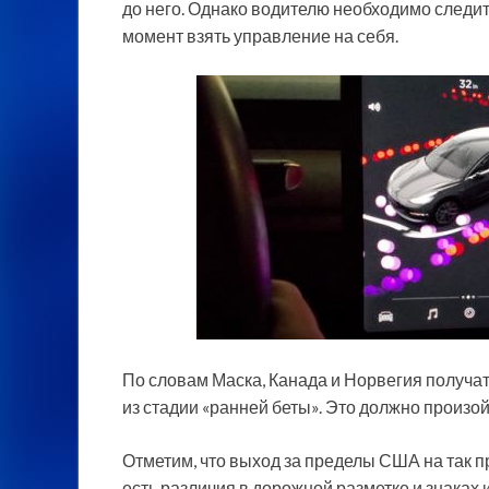
до него. Однако водителю необходимо следит
момент взять управление на себя.
По словам Маска, Канада и Норвегия получат
из стадии «ранней беты». Это должно произой
Отметим, что выход за пределы США на так пр
есть различия в дорожной разметке и знаках