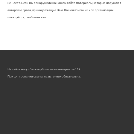
не несет. Если Вы обнаружили на нашем сайте материалы, которые нарушают
авторские права, принадлежащие Вам, Вашей компании или организации,
пожалуйста, сообщите нам.
На сайте могут быть опубликованы материалы 18+!
При цитировании ссылка на источник обязательна.