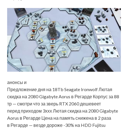
анонсы и
Предложение дня на 18Tb Seagate Ironwolf Лютая
скидка на 2080 Gigabyte Aorus в Регарде Корпус за 88
тр — смотри что за зверь RTX 2060 дешевеет
перед приходом 3ххх Лютая скидка на 2080 Gigabyte
Aorus в Регарде Цена на память снижена в 2 раза
в Регарде — везде дороже -30% на HDD Fujitsu