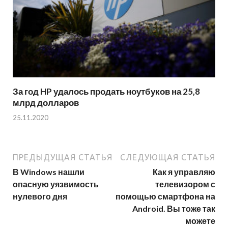
За год HP удалось продать ноутбуков на 25,8
млрд долларов
25.11.2020
ПРЕДЫДУЩАЯ СТАТЬЯ
СЛЕДУЮЩАЯ СТАТЬЯ
В Windows нашли
Как я управляю
опасную уязвимость
телевизором с
нулевого дня
помощью смартфона на
Android. Вы тоже так
можете