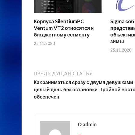
Корпуса SilentiumPC
Sigma соб
Ventum VT2 относятся к
представ
бюджетному сегменту
объектив
зимы
25.11.2020
25.11.2020
ПРЕДЫДУЩАЯ СТАТЬЯ
Как заниматься сразу с двумя девушками
целый день без остановки. Тройной вост
обеспечен
О admin