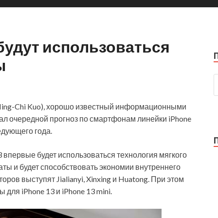
 будут использоваться
ы
 (Ming-Chi Kuo), хорошо известный информационными
лал очередной прогноз по смартфонам линейки iPhone
едующего года.
13 впервые
будет использоваться технология мягкого
раты и будет способствовать экономии внутреннего
ов выступят Jialianyi, Xinxing и Huatong. При этом
 для iPhone 13 и iPhone 13 mini.