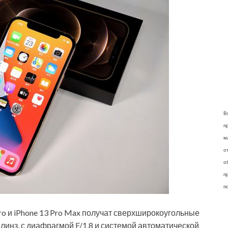
В
п
м
о
о
п
п
 Pro и iPhone 13 Pro Max получат сверхширокоугольные
линз, с диафрагмой F/1,8 и системой автоматической