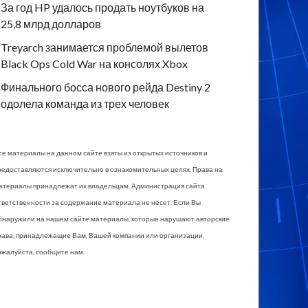
За год HP удалось продать ноутбуков на
25,8 млрд долларов
Treyarch занимается проблемой вылетов
Black Ops Cold War на консолях Xbox
Финального босса нового рейда Destiny 2
одолела команда из трех человек
се материалы на данном сайте взяты из открытых источников и
редоставляются исключительно в ознакомительных целях. Права на
атериалы принадлежат их владельцам. Администрация сайта
тветственности за содержание материала не несет. Если Вы
бнаружили на нашем сайте материалы, которые нарушают авторские
рава, принадлежащие Вам, Вашей компании или организации,
ожалуйста, сообщите нам.