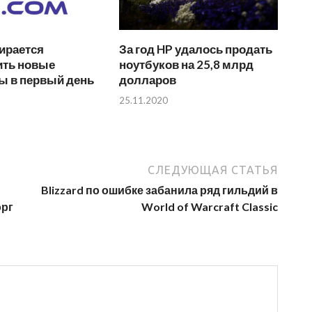
ирается
За год HP удалось продать
ить новые
ноутбуков на 25,8 млрд
ы в первый день
долларов
25.11.2020
СЛЕДУЮЩАЯ СТАТЬЯ
Blizzard по ошибке забанила ряд гильдий в
орг
World of Warcraft Classic