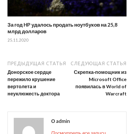
За год HP удалось продать ноутбуков на 25,8
млрд долларов
25.11.2020
ПРЕДЫДУЩАЯ СТАТЬЯ
СЛЕДУЮЩАЯ СТАТЬЯ
Донорское сердце
Скрепка‑помощник из
пережило крушение
Microsoft Office
вертолета и
появилась в World of
неуклюжесть доктора
Warcraft
О admin
Посмотреть все записи