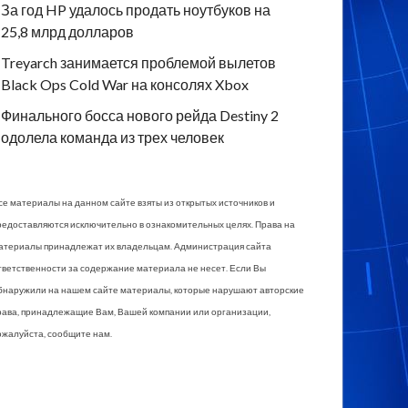
За год HP удалось продать ноутбуков на
25,8 млрд долларов
Treyarch занимается проблемой вылетов
Black Ops Cold War на консолях Xbox
Финального босса нового рейда Destiny 2
одолела команда из трех человек
се материалы на данном сайте взяты из открытых источников и
редоставляются исключительно в ознакомительных целях. Права на
атериалы принадлежат их владельцам. Администрация сайта
тветственности за содержание материала не несет. Если Вы
бнаружили на нашем сайте материалы, которые нарушают авторские
рава, принадлежащие Вам, Вашей компании или организации,
ожалуйста, сообщите нам.