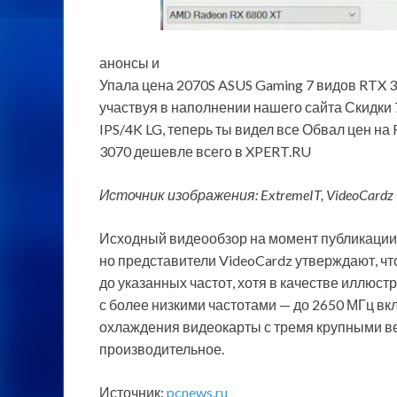
анонсы и
Упала цена 2070S ASUS Gaming 7 видов RTX 
участвуя в наполнении нашего сайта Скидки 
IPS/4K LG, теперь ты видел все Обвал цен н
3070 дешевле всего в XPERT.RU
Источник изображения: ExtremeIT, VideoCardz
Исходный видеообзор на момент публикации 
но представители VideoCardz утверждают, что
до указанных частот, хотя в качестве иллюс
с более низкими частотами — до 2650 МГц вк
охлаждения видеокарты с тремя крупными ве
производительное.
Источник:
pcnews.ru