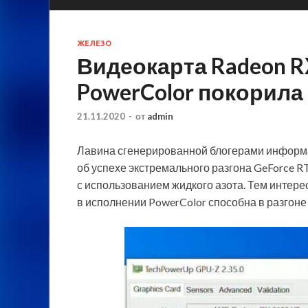
ЖЕЛЕЗО
Видеокарта Radeon R
PowerColor покорила 
21.11.2020
-
от
admin
Лавина сгенерированной блогерами информац
об успехе экстремального разгона GeForce R
с использованием жидкого азота. Тем интерес
в исполнении
PowerColor способна в разгоне 