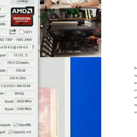
В
п
м
о
о
п
п