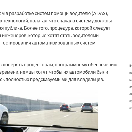
м в разработке систем помощи водителю (ADAS),
 технологий, полагая, что сначала систему должны
 публика. Более того, процедура, которой следует
 инженеров, которые хотят стать водителями-
о тестирования автоматизированных систем
тов доверять процессорам, программному обеспечению
В
времени, немцы хотят, чтобы их автомобили были
п
сь полностью предсказуемыми для владельцев.
м
о
о
п
п