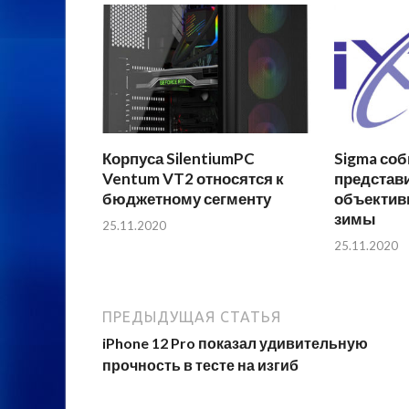
Корпуса SilentiumPC
Sigma соб
Ventum VT2 относятся к
представ
бюджетному сегменту
объектив
зимы
25.11.2020
25.11.2020
ПРЕДЫДУЩАЯ СТАТЬЯ
iPhone 12 Pro показал удивительную
прочность в тесте на изгиб