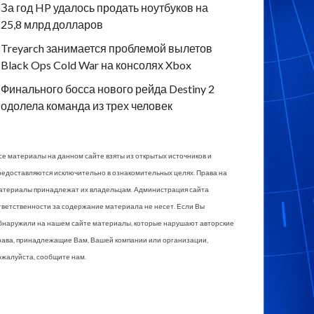
За год HP удалось продать ноутбуков на
25,8 млрд долларов
Treyarch занимается проблемой вылетов
Black Ops Cold War на консолях Xbox
Финального босса нового рейда Destiny 2
одолела команда из трех человек
се материалы на данном сайте взяты из открытых источников и
редоставляются исключительно в ознакомительных целях. Права на
атериалы принадлежат их владельцам. Администрация сайта
тветственности за содержание материала не несет. Если Вы
бнаружили на нашем сайте материалы, которые нарушают авторские
рава, принадлежащие Вам, Вашей компании или организации,
ожалуйста, сообщите нам.