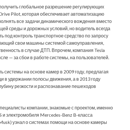
получить глобальное разрешение регулирующих
rive Pilot, которая обеспечивает автоматизацию
выполнять все задачи динамического вождения вместо
ей среды и дорожных условий, но водитель всегда
ь под контроль транспортное средство по запросу
ащающий свои машины системой самоуправления,
венность в случае ДТП. Впрочем, компания Tesla
сле — за сбои в работе системы, на пользователей.
 системы на основе камер в 2009 году, предлагая
 в удержании полосы движения, а в 2013 году
лубину резкости и распознавание пешеходов
пециалисты компании, знакомые с проектом, именно
 S и электромобиля Mercedes-Benz B-класса
 Musk) узнал о системах помощи на основе камеры