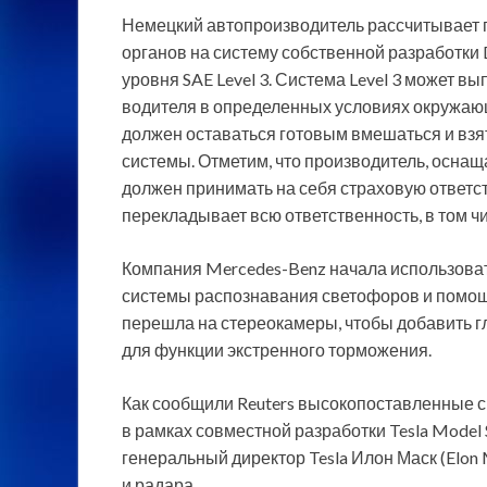
Немецкий автопроизводитель рассчитывает 
органов на систему собственной разработки D
уровня SAE Level 3. Система Level 3 может 
водителя в определенных условиях окружающ
должен оставаться готовым вмешаться и взят
системы. Отметим, что производитель, осн
должен принимать на себя страховую ответст
перекладывает всю ответственность, в том чи
Компания Mercedes-Benz начала использовать
системы распознавания светофоров и помощи
перешла на стереокамеры, чтобы добавить г
для функции экстренного торможения.
Как сообщили Reuters высокопоставленные с
в рамках совместной разработки Tesla Model
генеральный директор Tesla Илон Маск (Elon
и радара.