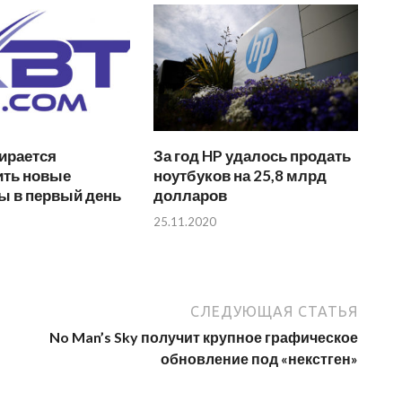
ирается
За год HP удалось продать
ить новые
ноутбуков на 25,8 млрд
ы в первый день
долларов
25.11.2020
СЛЕДУЮЩАЯ СТАТЬЯ
No Man’s Sky получит крупное графическое
обновление под «некстген»