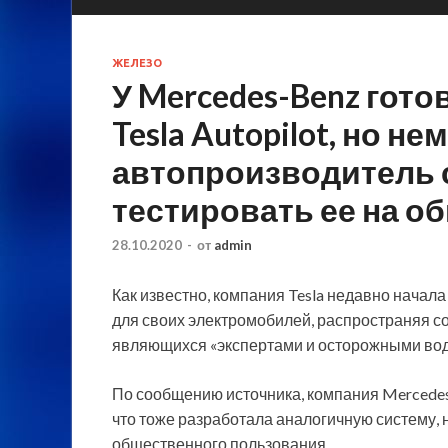
ЖЕЛЕЗО
У Mercedes-Benz гото
Tesla Autopilot, но н
автопроизводитель 
тестировать ее на 
28.10.2020
-
от
admin
Как известно, компания Tesla недавно начал
для своих электромобилей, распространяя с
являющихся «экспертами и осторожными вод
По сообщению источника, компания Mercede
что тоже разработала аналогичную систему, 
общественного пользования.