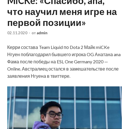
MiCKe: «Спасибо, ana,
что научил меня игре на
первой позиции»
02.11.2020
-
от
admin
Керри состава Team Liquid по Dota 2 Майк miCKe
Нгуен поблагодарил бывшего игрока OG Анатана ana
Фама после победы на ESL One Germany 2020 —
Online. Австралиец остался в замешательстве после
заявления Нгуена в твиттере.