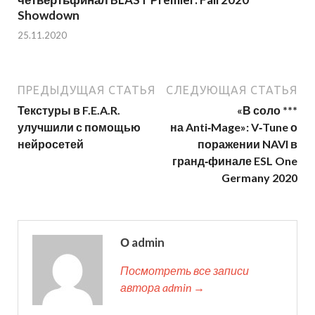
Showdown
25.11.2020
ПРЕДЫДУЩАЯ СТАТЬЯ
СЛЕДУЮЩАЯ СТАТЬЯ
Текстуры в F.E.A.R.
«В соло ***
улучшили с помощью
на Anti‑Mage»: V‑Tune о
нейросетей
поражении NAVI в
гранд‑финале ESL One
Germany 2020
О admin
Посмотреть все записи
автора admin →