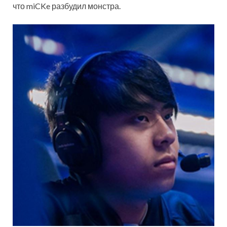
что miCKe разбудил монстра.