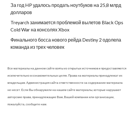
За год HP удалось продать ноутбуков на 25,8 млрд
долларов
Treyarch занимается проблемой вылетов Black Ops
Cold War на консолях Xbox
Финального босса нового рейда Destiny 2 одолела
команда из трех человек
Все материалы на данном сайте взяты из открытых источников и предоставляются
исключительно в ознакомительных целях. Права на материалы принадлежат их
владельцам. Администрация сайта ответственности за содержание материала
не несет. Если Вы обнаружили на нашем сайте материалы, которые нарушают
авторские права, принадлежащие Вам, Вашей компании или организации,
пожалуйста, сообщите нам.