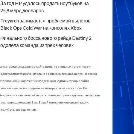
За год HP удалось продать ноутбуков на
25,8 млрд долларов
Treyarch занимается проблемой вылетов
Black Ops Cold War на консолях Xbox
Финального босса нового рейда Destiny 2
одолела команда из трех человек
се материалы на данном сайте взяты из открытых источников и
редоставляются исключительно в ознакомительных целях. Права на
атериалы принадлежат их владельцам. Администрация сайта
тветственности за содержание материала не несет. Если Вы
бнаружили на нашем сайте материалы, которые нарушают авторские
рава, принадлежащие Вам, Вашей компании или организации,
ожалуйста, сообщите нам.