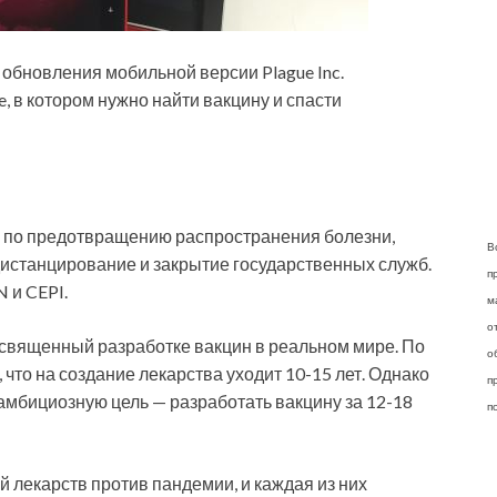
 обновления мобильной версии Plague Inc.
, в котором нужно найти вакцину и спасти
я по предотвращению
распространения болезни,
В
дистанцирование и закрытие государственных служб.
п
 и CEPI.
м
о
священный разработке вакцин в реальном мире. По
о
 что на создание лекарства уходит 10-15 лет. Однако
п
амбициозную цель — разработать вакцину за 12-18
п
 лекарств против пандемии, и каждая из них