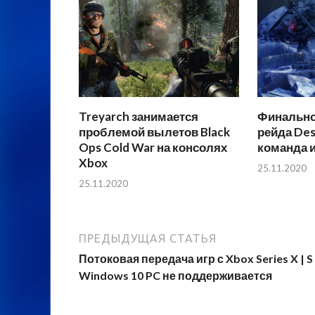
Treyarch занимается
Финально
проблемой вылетов Black
рейда Des
Ops Cold War на консолях
команда и
Xbox
25.11.2020
25.11.2020
ПРЕДЫДУЩАЯ СТАТЬЯ
Потоковая передача игр с Xbox Series X | S
Windows 10 PC не поддерживается