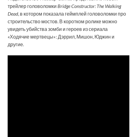
трейлер головоломки
Bridge Constructor: The Walking
Dead
, в котором показала геймплей головоломки про
строительство мостов. В коротком ролике можно
увидеть убийства зомби и героев из сериала
«Ходячие мертвецы»: Дэррил, Мишон, Юджин и
другие.