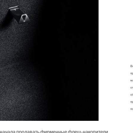
В
п
м
о
о
п
п
 начала продавать фирменные флеш-накопители.