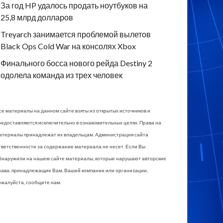
За год HP удалось продать ноутбуков на
25,8 млрд долларов
Treyarch занимается проблемой вылетов
Black Ops Cold War на консолях Xbox
Финального босса нового рейда Destiny 2
одолела команда из трех человек
се материалы на данном сайте взяты из открытых источников и
редоставляются исключительно в ознакомительных целях. Права на
атериалы принадлежат их владельцам. Администрация сайта
тветственности за содержание материала не несет. Если Вы
бнаружили на нашем сайте материалы, которые нарушают авторские
рава, принадлежащие Вам, Вашей компании или организации,
ожалуйста, сообщите нам.