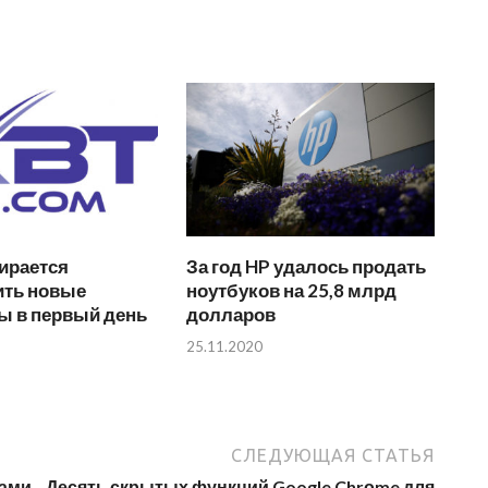
ирается
За год HP удалось продать
ить новые
ноутбуков на 25,8 млрд
ы в первый день
долларов
25.11.2020
СЛЕДУЮЩАЯ СТАТЬЯ
ками
Десять скрытых функций Google Chrоme для