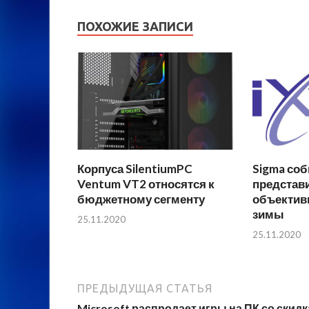
ПОХОЖИЕ ЗАПИСИ
Корпуса SilentiumPC
Sigma соб
Ventum VT2 относятся к
представ
бюджетному сегменту
объектив
зимы
25.11.2020
25.11.2020
ПРЕДЫДУЩАЯ СТАТЬЯ
Microsoft распродает игры на ПК со скид